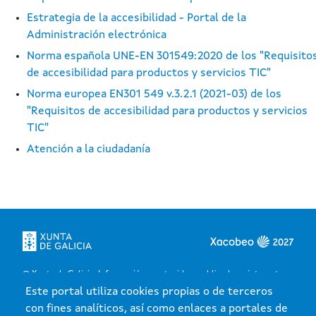
Estrategia de la accesibilidad - Portal de la
Administración electrónica
Norma española UNE-EN 301549:2020 de los "Requisito
de accesibilidad para productos y servicios TIC"
Norma europea EN301 549 v.3.2.1 (2021-03) de los
"Requisitos de accesibilidad para productos y servicios
TIC"
Atención a la ciudadanía
Xunta de Galicia. Información mantenida y publicada en internet
por la Xunta de Galicia
Este portal utiliza cookies propias o de terceros
Atención a la ciudadanía
con fines analíticos, así como enlaces a portales de