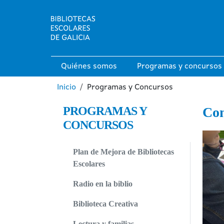
Pasar al contenido principal
Main navigation
Quiénes somos
Programas y concursos
Ruta de navegación
Inicio
Programas y Concursos
PROGRAMAS Y
Con
CONCURSOS
Image
Plan de Mejora de Bibliotecas
Escolares
Radio en la biblio
Biblioteca Creativa
Lectura y familias