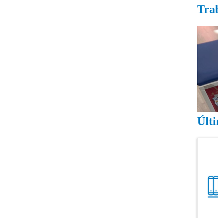
Trab
Image
Últi