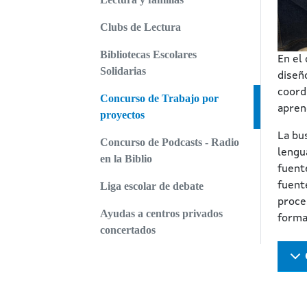
Clubs de Lectura
Bibliotecas Escolares
En el
Solidarias
diseñ
coord
Concurso de Trabajo por
apren
proyectos
La bu
Concurso de Podcasts - Radio
lengua
en la Biblio
fuent
Liga escolar de debate
fuent
proce
Ayudas a centros privados
forma
concertados