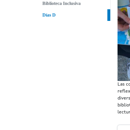
Biblioteca Inclusiva
Días D
Las c
reflex
divers
bibli
lectur
Mai