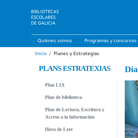
Pasar al contenido principal
Main navigation
Quiénes somos
Programas y concursos
Ruta de navegación
Inicio
Planes y Estrategias
PLANS ESTRATEXIAS
Día
Image
Plan LIA
Plan de biblioteca
Plan de Lectura, Escritura y
Acceso a la información
Hora de Leer