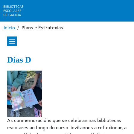
Ir o contido principal
Miga de pan
Inicio
Plans e Estratexias
Días D
Image
As conmemoracións que se celebran nas bibliotecas
escolares ao longo do curso invítannos a reflexionar, a