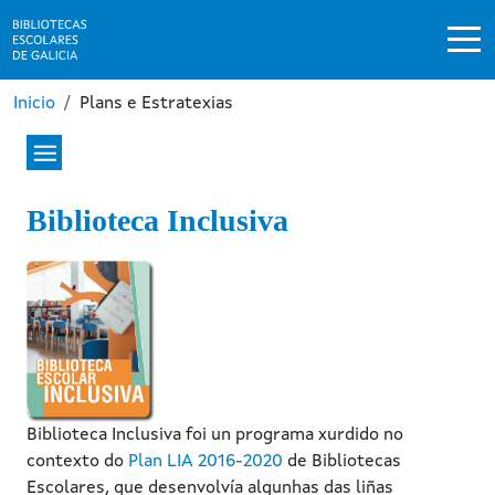
Ir o contido principal
Miga de pan
Inicio
Plans e Estratexias
Biblioteca Inclusiva
Image
Biblioteca Inclusiva foi un programa xurdido no
contexto do
Plan LIA 2016-2020
de Bibliotecas
Escolares, que desenvolvía algunhas das liñas