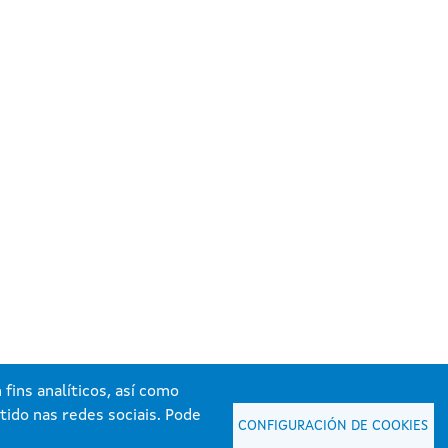
fins analíticos, así como
tido nas redes sociais. Pode
CONFIGURACIÓN DE COOKIES
ta de Galicia. Información mantida e publicada na internet pola Xunta de Galicia