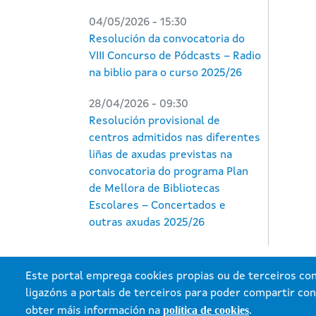
04/05/2026 - 15:30
Resolución da convocatoria do
VIII Concurso de Pódcasts – Radio
na biblio para o curso 2025/26
28/04/2026 - 09:30
Resolución provisional de
centros admitidos nas diferentes
liñas de axudas previstas na
convocatoria do programa Plan
de Mellora de Bibliotecas
Escolares – Concertados e
outras axudas 2025/26
Este portal emprega cookies propias ou de terceiros con 
ligazóns a portais de terceiros para poder compartir con
política de cookies
Xun
obter máis información na
.