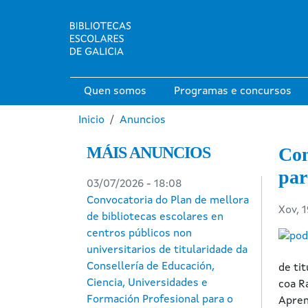
Ir o contido principal
Main navigation
Quen somos
Programas e concursos
Miga de pan
Inicio
Anuncios
MÁIS ANUNCIOS
Con
par
03/07/2026 - 18:08
Convocatoria do Plan de mellora
Xov, 
de bibliotecas escolares en
centros públicos non
universitarios de titularidade da
Consellería de Educación,
de ti
Ciencia, Universidades e
coa R
Formación Profesional para o
Apren